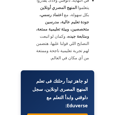
في النهاية، دلوقتي ولادك يقدروا
يتعلموا
المنهج المصري أونلاين
بكل سهولة، مع
اعتماد رسمي،
جودة تعليم عالية، مدرسين
متخصصين، وبيئة تعليمية ممتعة،
ومتابعة جيده،
وكمان لو اتبعت
النصايح اللي قولنا عليها، هتضمن
لهم تجربة تعليمية ناجحة وممتعة
من أي مكان في العالم.
لو جاهز تبدأ رحلتك فى تعلم
المنهج المصرى اونلاين، سجل
دلوقتي وابدأ التعلم مع
Eduverse: