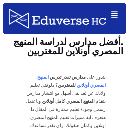
Ski
Menu
t
conten
.أفضل مدارس لدراسة المنهج
المصري أونلاين للمغتربين
بتدور على
مدارس تقدر تدرس
المنهج
المصري أونلاين
للمغتربين
؟ دلوقتي تعليم
ولادك عن بُعد بقى أسهل مع انتشار مدارس
بتقدّم
المنهج المصري كامل أونلاين
وباعتماد
رسمي وجودة تعليم ممتازة فى المقال دا
هنعرف اية مميزات تعليم المنهج المصرى
اونلاين وكمان هنقولك ازاى نقدر نساعدك