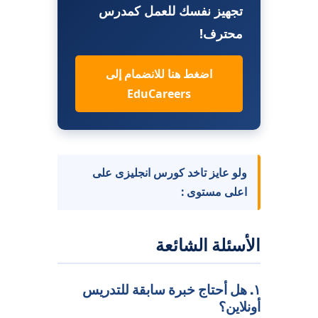
تجهيز نفسك للعمل كمدرس
محترف!
اضغط هنا للانضمام إلى
EduCareers
ولو عايز تاخد كورس انجليزى على
اعلى مستوى :
الأسئلة الشائعة
١. هل أحتاج خبرة سابقة للتدريس
أونلاين؟